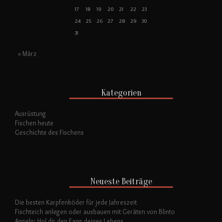
17
18
19
20
21
22
23
24
25
26
27
28
29
30
31
« März
Kategorien
Ausrüstung
Fischen heute
Geschichte des Fischens
Neueste Beiträge
Die besten Karpfenköder für jede Jahreszeit
Fischteich anlegen oder ausbauen mit Geräten von Blinto
Angeln: Hol dir den Fang deines Lebens