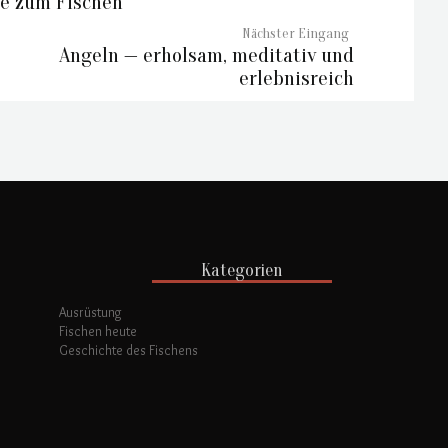
e zum Fischen
Angeln — erholsam, meditativ und
erlebnisreich
Kategorien
Ausrüstung
Fischen heute
Geschichte des Fischens