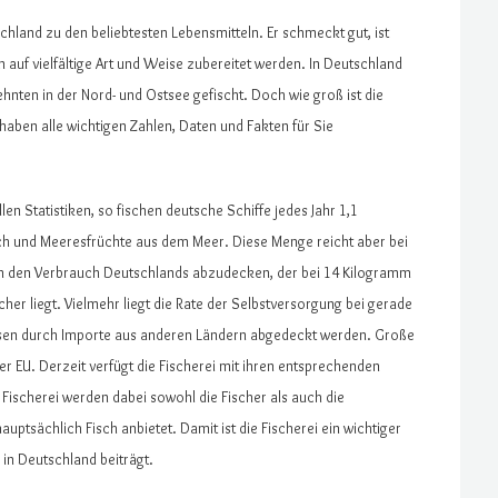
chland zu den beliebtesten Lebensmitteln. Er schmeckt gut, ist
 auf vielfältige Art und Weise zubereitet werden. In Deutschland
ehnten in der Nord- und Ostsee gefischt. Doch wie groß ist die
aben alle wichtigen Zahlen, Daten und Fakten für Sie
llen Statistiken, so fischen deutsche Schiffe jedes Jahr 1,1
ch und Meeresfrüchte aus dem Meer. Diese Menge reicht aber bei
m den Verbrauch Deutschlands abzudecken, der bei 14 Kilogramm
her liegt. Vielmehr liegt die Rate der Selbstversorgung bei gerade
ssen durch Importe aus anderen Ländern abgedeckt werden. Große
r EU. Derzeit verfügt die Fischerei mit ihren entsprechenden
 Fischerei werden dabei sowohl die Fischer als auch die
uptsächlich Fisch anbietet. Damit ist die Fischerei ein wichtiger
n Deutschland beiträgt.