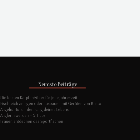
Neueste Beiträge
Die besten Karpfenköder für jede Jahreszeit
Fischteich anlegen oder ausbauen mit Geräten von Blinto
Angeln: Hol dir den Fang deines Lebens
Anglerin werden – 5 Tipps
Frauen entdecken das Sportfischen