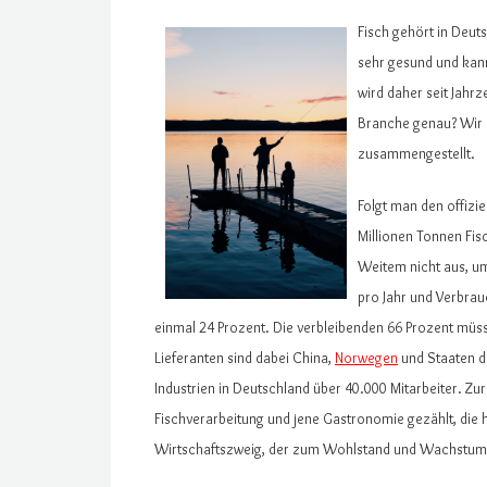
Fisch gehört in Deuts
sehr gesund und kann
wird daher seit Jahrz
Branche genau? Wir h
zusammengestellt.
Folgt man den offizie
Millionen Tonnen Fis
Weitem nicht aus, u
pro Jahr und Verbrauc
einmal 24 Prozent. Die verbleibenden 66 Prozent mü
Lieferanten sind dabei China,
Norwegen
und Staaten de
Industrien in Deutschland über 40.000 Mitarbeiter. Zur
Fischverarbeitung und jene Gastronomie gezählt, die ha
Wirtschaftszweig, der zum Wohlstand und Wachstum i