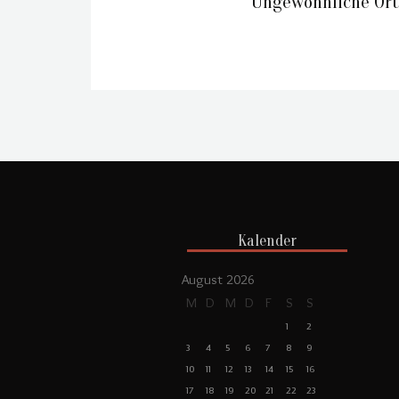
Ungewöhnliche Ort
Kalender
August 2026
M
D
M
D
F
S
S
1
2
3
4
5
6
7
8
9
10
11
12
13
14
15
16
17
18
19
20
21
22
23